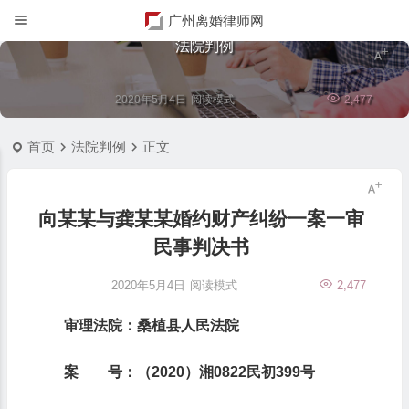
广州离婚律师网
法院判例
2020年5月4日
阅读模式
2,477
首页
法院判例
正文
向某某与龚某某婚约财产纠纷一案一审
民事判决书
2020年5月4日
阅读模式
2,477
审理法院
：桑植县人民法院
案 号
：（2020）湘0822民初399号