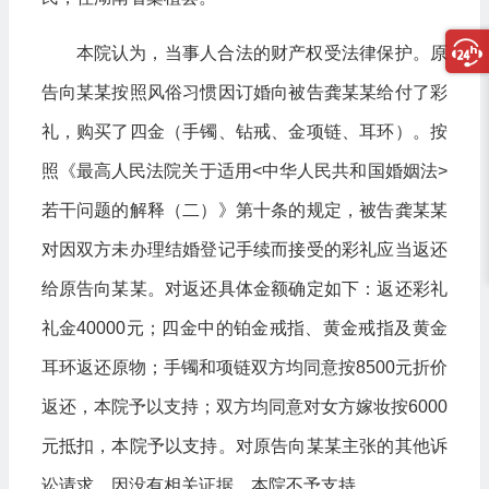
本院认为，当事人合法的财产权受法律保护。原
告向某某按照风俗习惯因订婚向被告龚某某给付了彩
礼，购买了四金（手镯、钻戒、金项链、耳环）。按
照《最高人民法院关于适用<中华人民共和国婚姻法>
若干问题的解释（二）》第十条的规定，被告龚某某
对因双方未办理结婚登记手续而接受的彩礼应当返还
给原告向某某。对返还具体金额确定如下：返还彩礼
礼金40000元；四金中的铂金戒指、黄金戒指及黄金
耳环返还原物；手镯和项链双方均同意按8500元折价
返还，本院予以支持；双方均同意对女方嫁妆按6000
元抵扣，本院予以支持。对原告向某某主张的其他诉
讼请求，因没有相关证据，本院不予支持。