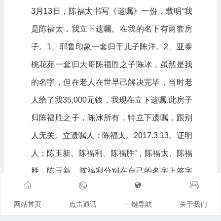
3月13日，陈福太书写《遗嘱》一份，载明“我
是陈福太，我立下遗嘱。在我的名下有两套房
子。1、耶鲁印象一套归于儿子陈洋。2、亚泰
桃花苑一套归大哥陈福胜之子陈冰，虽然是我
的名字，但在老人在世早己解决完毕，当时老
人给了我35,000元钱，我现在立下遗嘱.此房子
归陈福胜之子，陈冰所有，特立下遗嘱，跟别
人无关。立遗嘱人：陈福太。2017.3.13。证明
人：陈玉新、陈福利、陈福胜”，陈福太、陈福
胜、陈玉新、陈福利分别在自己的名字上签字
和捺印。另查明，陈福太将案涉房屋更至陈洋
网站首页
点击通话
一键导航
关于我们
名下后，陈洋将自2000年开始至今在案涉房屋