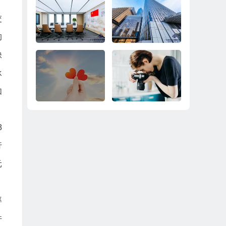
交
的
缺
承
婚姻调解
遗产继承
如
，
8
共同债务
子女抚养
行
元
率
件