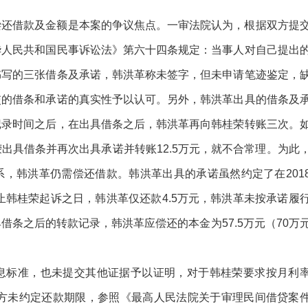
偿还借款及金额是本案的争议焦点。一审法院认为，根据双方提
华人民共和国民事诉讼法》第六十四条规定：当事人对自己提出
书写的三张借条及承诺，韩洪革称未签字，但未申请笔迹鉴定，
交的借条和承诺的真实性予以认可。另外，韩洪革出具的借条及
记录时间之后，在出具借条之后，韩洪革再向韩桂荣转账三次。
出具借条并再次出具承诺并转账12.5万元，就不合常理。为此
，韩洪革仍需偿还借款。韩洪革出具的承诺虽然约定了在201
止韩桂荣起诉之日，韩洪革仅还款4.5万元，韩洪革未按承诺履
条之后的转款记录，韩洪革应偿还的本金为57.5万元（70万
息标准，也未提交其他证据予以证明，对于韩桂荣要求按月利
双方未约定还款期限，参照《最高人民法院关于审理民间借贷案