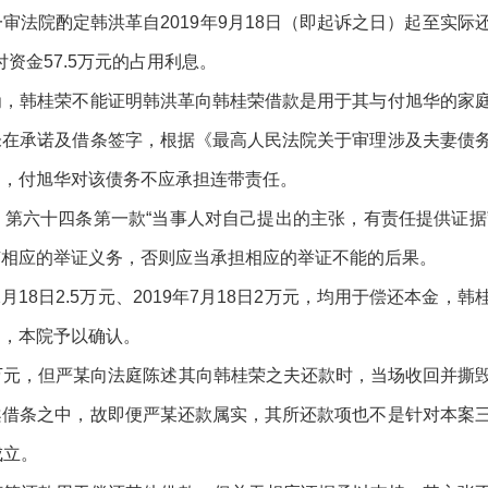
法院酌定韩洪革自2019年9月18日（即起诉之日）起至实际
资金57.5万元的占用利息。
为，韩桂荣不能证明韩洪革向韩桂荣借款是用于其与付旭华的家
未在承诺及借条签字，根据《最高人民法院关于审理涉及夫妻债
定，付旭华对该债务不应承担连带责任。
第六十四条第一款“当事人对自己提出的主张，有责任提供证据
有相应的举证义务，否则应当承担相应的举证不能的后果。
年2月18日2.5万元、2019年7月18日2万元，均用于偿还本金，韩
途，本院予以确认。
万元，但严某向法庭陈述其向韩桂荣之夫还款时，当场收回并撕
案借条之中，故即便严某还款属实，其所还款项也不是针对本案
成立。