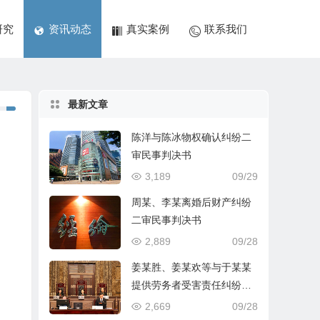
研究
资讯动态
真实案例
联系我们
最新文章
陈洋与陈冰物权确认纠纷二
审民事判决书
3,189
09/29
周某、李某离婚后财产纠纷
二审民事判决书
2,889
09/28
姜某胜、姜某欢等与于某某
提供劳务者受害责任纠纷一
审民事判决书
2,669
09/28