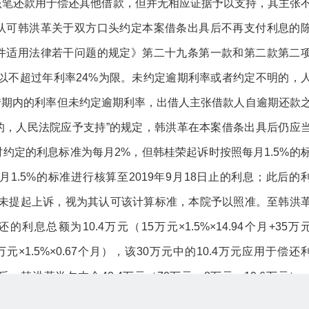
该笔还款用于偿还其他借款，但并无相应证据予以支持，其主张
认可韩洪革关于双方口头约定本案借条出具后不再支付利息的
件适用法律若干问题的规定》第二十九条第一款和第二款第二
以不超过年利率24%为限。未约定逾期利率或者约定不明的，
借期内的利率但未约定逾期利率，出借人主张借款人自逾期还款
的，人民法院应予支持”的规定，韩洪革在本案借条出具后仍应
约定的利息标准为每月2%，但韩桂荣起诉时按照每月1.5%的
.5%的标准进行核算至2019年9月18日止的利息；此后的
荣未提起上诉，视为其认可该计算标准，本院予以照准。至韩洪
利息总额为10.4万元（15万元×1.5%×14.94个月+35万
+20万元×1.5%×0.67个月），该30万元中的10.4万元应用于偿还
后，韩洪革尚欠本金42.4万元（70万元－8万元－19.6万元）
金利息（前期本金为42.4万元，后期根据付款进度逐步扣减2019年