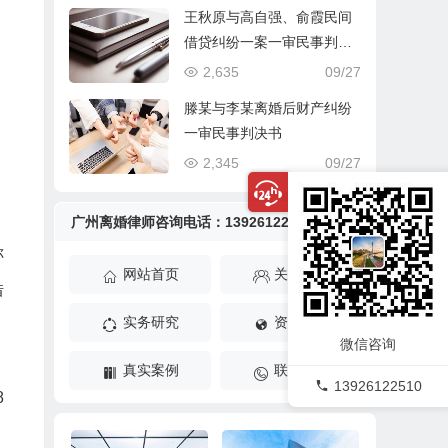
王秋原与高自强、俞霞民间
借贷纠纷一案一审民事判决
书
2,635
09/27
滕某与李某离婚后财产纠纷
一审民事判决书
2,345
09/27
广州离婚律师咨询电话：13926122510
称
网站首页
关于我们
借
实务研究
资讯动态
，
微信咨询
真实案例
联系我们
13926122510
8