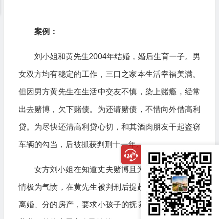
案例：
刘小姐和黄先生2004年结婚，婚后生育一子。男
女双方均有稳定的工作，三口之家本生活幸福美满。
但因男方黄先生在生活中交友不慎，染上赌瘾，经常
出去赌博，欠下赌债。为还请赌债，不惜向外借高利
贷。为尽快还清高利贷心切，和其酒肉朋友干起盗窃
车辆的勾当，后被抓获判刑十一年。
女方刘小姐在知道丈夫赌博且为还赌债盗窃的事
情极为气愤，在黄先生被判刑后提起离婚诉讼，要求
离婚、分的房产，要求小孩子的抚养权并男方支付抚