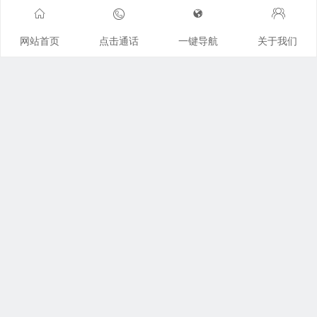
折。
网站首页
点击通话
一键导航
关于我们
考虑实际情况
判决母亲来管
刘女士称，孩子虽由前夫抚养，但她
身为母亲，对未成年的孩子也有监护权。所
以，她对孩子的财产也有保管权。
法官在庭审时
调查
到，欢欢的两笔安
置费分别由父母存在各自的账户上，而且均是
继续阅读
以父母的名义存的。他建议父母分别以孩子的
名义开户，并将安置费存在里面代为保管。
刘女士采纳了这个建议，但张先生拒