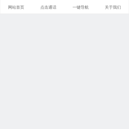
网站首页
点击通话
一键导航
关于我们
广州离婚律师咨询
执业证号：14401200910960498
联系地址：广州市天河区珠江东路6号周大福金融中心42楼
全层,来访请预约！电话：13926I225I0
扫码一键导航
微信咨询
电话咨询